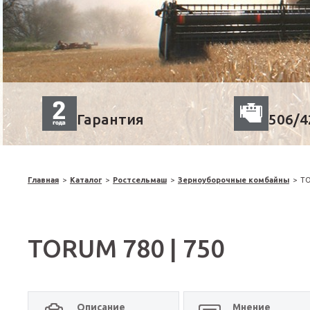
Гарантия
506/42
Главная
>
Каталог
>
Ростсельмаш
>
Зерноуборочные комбайны
>
TO
TORUM 780 | 750
Описание
Мнение