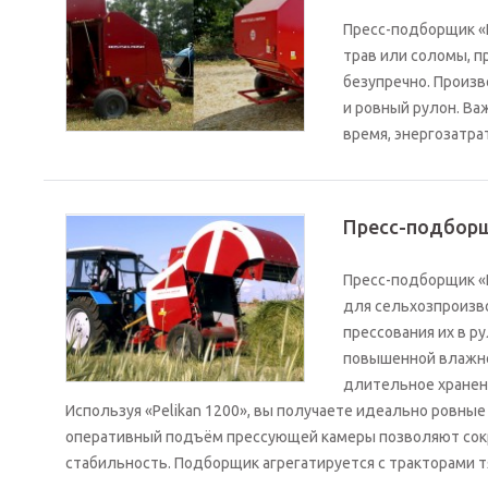
Пресс-подборщик «P
трав или соломы, п
безупречно. Произв
и ровный рулон. В
время, энергозатр
Пресс-подборщ
Пресс-подборщик «
для сельхозпроизво
прессования их в р
повышенной влажно
длительное хранени
Используя «Pelikan 1200», вы получаете идеально ровные
оперативный подъём прессующей камеры позволяют сокра
стабильность. Подборщик агрегатируется с тракторами тяг