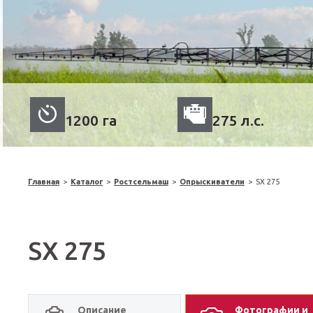
1200 га
275 л.с.
Главная
>
Каталог
>
Ростсельмаш
>
Опрыскиватели
>
SX 275
SX 275
Описание
Фотографии и