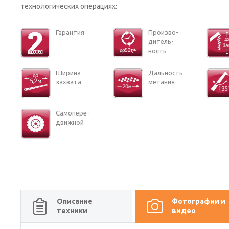
технологических операциях:
Га­ран­тия
Про­из­во­
ди­тель­
ность
Ши­ри­на
Даль­ность
за­хва­та
ме­та­ния
Са­мо­пе­ре­
движ­ной
Описание
Фотографии и
техники
видео