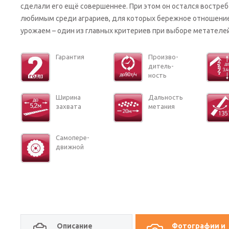
сделали его ещё совершеннее. При этом он остался востре
любимым среди аграриев, для которых бережное отношени
урожаем – один из главных критериев при выборе метателей
Га­ран­тия
Про­из­во­
ди­тель­
ность
Ши­ри­на
Даль­ность
за­хва­та
ме­та­ния
Са­мо­пе­ре­
движ­ной
Описание
Фотографии и