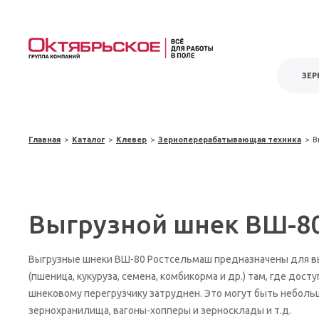
ЗЕР
Главная
>
Каталог
>
Клевер
>
Зерноперерабатывающая техника
>
В
Выгрузной шнек ВШ-8
Выгрузные шнеки ВШ-80 Ростсельмаш предназначены для в
(пшеница, кукуруза, семена, комбикорма и др.) там, где дос
шнековому перегрузчику затруднен. Это могут быть неболь
зернохранилища, вагоны-хопперы и зерносклады и т.д.