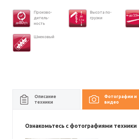
Про­из­во­
Вы­со­та по­
ди­тель­
груз­ки
ность
Шне­ко­вый
Описание
Фотографии и
техники
видео
Ознакомьтесь с фотографиями техники