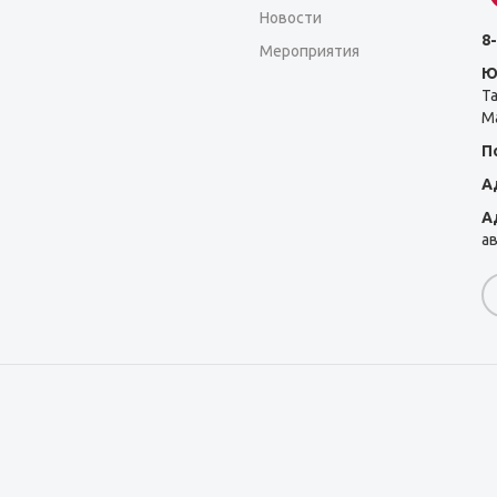
Новости
8-
Мероприятия
Ю
Т
Ма
П
А
А
а