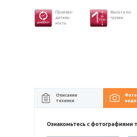
Про­из­во­
Вы­со­та по­
ди­тель­
груз­ки
ность
Описание
Фото
техники
виде
Ознакомьтесь с фотографиями 