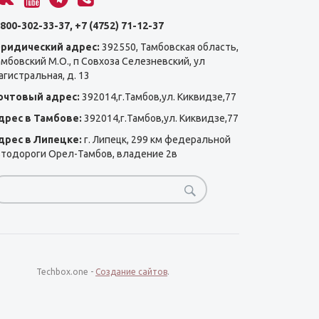
800-302-33-37, +7 (4752) 71-12-37
ридический адрес:
392550, Тамбовская область,
амбовский М.О., п Совхоза Селезневский, ул
гистральная, д. 13
очтовый адрес:
392014,г.Тамбов,ул. Киквидзе,77
дрес в Тамбове:
392014,г.Тамбов,ул. Киквидзе,77
дрес в Липецке:
г. Липецк, 299 км федеральной
втодороги Орел-Тамбов, владение 2в
Techbox.one -
Создание сайтов
.