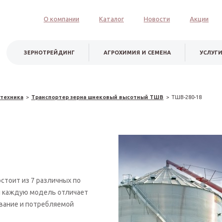
О компании
Каталог
Новости
Акции
ЗЕРНОТРЕЙДИНГ
АГРОХИМИЯ И СЕМЕНА
УСЛУГ
техника
>
Транспортер зерна шнековый высотный ТШВ
>
ТШВ-280-18
стоит из 7 различных по
и каждую модель отличает
вание и потребляемой