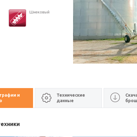
Шне­ко­вый
графии и
Технические
Скач
о
данные
бро
техники