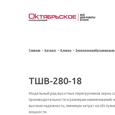
Главная
>
Каталог
>
Клевер
>
Зерноперерабатывающая 
ТШВ-280-18
Модельный ряд высотных перегрузчиков зерна со
производительности и размерам наименований, 
высокая надежность, минимум затрат на обслужи
мощности.