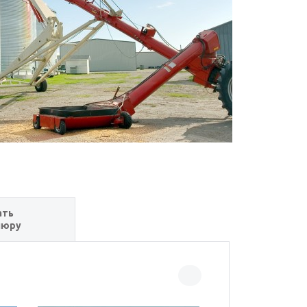
ать
шюру