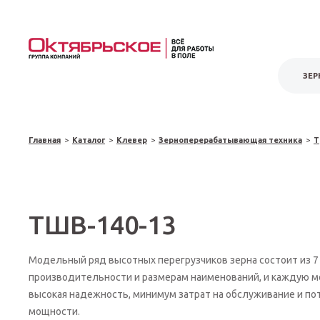
ЗЕР
Главная
>
Каталог
>
Клевер
>
Зерноперерабатывающая техника
>
Т
ТШВ-140-13
Модельный ряд высотных перегрузчиков зерна состоит из 7
производительности и размерам наименований, и каждую 
высокая надежность, минимум затрат на обслуживание и п
мощности.