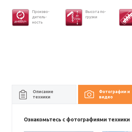
Про­из­во­
Вы­со­та по­
ди­тель­
груз­ки
ность
Описание
Фотографии и
техники
видео
Ознакомьтесь с фотографиями техники