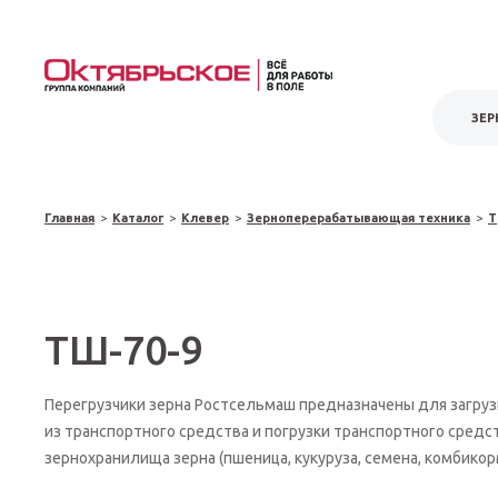
ЗЕР
Главная
>
Каталог
>
Клевер
>
Зерноперерабатывающая техника
>
Т
ТШ-70-9
Перегрузчики зерна Ростсельмаш предназначены для загру
из транспортного средства и погрузки транспортного средс
зернохранилища зерна (пшеница, кукуруза, семена, комбикорм