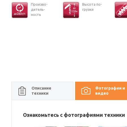
Про­из­во­
Вы­со­та по­
ди­тель­
груз­ки
ность
Описание
Фотографии и
техники
видео
Ознакомьтесь с фотографиями техники