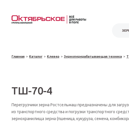
ЗЕР
Главная
>
Каталог
>
Клевер
>
Зерноперерабатывающая техника
>
Т
ТШ-70-4
Перегрузчики зерна Ростсельмаш предназначены для загру
из транспортного средства и погрузки транспортного средс
зернохранилища зерна (пшеница, кукуруза, семена, комбикорм