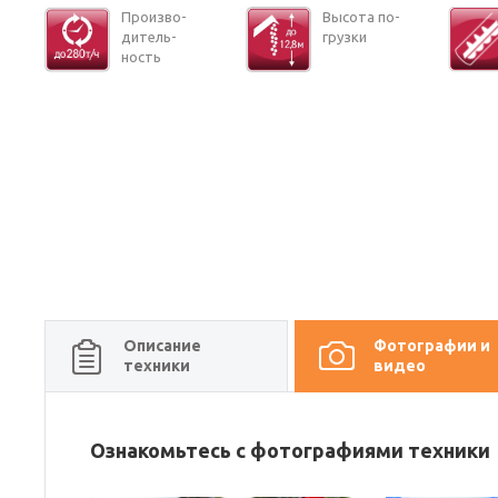
Про­из­во­
Вы­со­та по­
ди­тель­
груз­ки
ность
Описание
Фотографии и
техники
видео
Ознакомьтесь с фотографиями техники