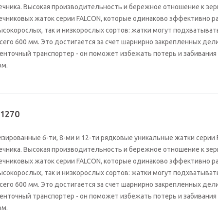
чника. Высокая производительность и бережное отношение к зер
чниковых жаток серии FALCON, которые одинаково эффективно ра
ысокорослых, так и низкорослых сортов: жатки могут подхватыва
сего 600 мм. Это достигается за счет шарнирно закрепленных дел
нточный транспортер - он поможет избежать потерь и забивания
ом.
-1270
зированные 6-ти, 8-ми и 12-ти рядковые уникальные жатки серии
чника. Высокая производительность и бережное отношение к зер
чниковых жаток серии FALCON, которые одинаково эффективно ра
ысокорослых, так и низкорослых сортов: жатки могут подхватыва
сего 600 мм. Это достигается за счет шарнирно закрепленных дел
нточный транспортер - он поможет избежать потерь и забивания
ом.