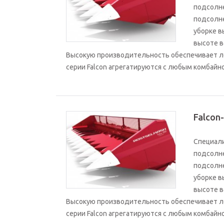
подсолне
подсолне
уборке в
высоте в
Высокую производительность обеспечивает ле
серии Falcon агрегатируются с любым комбайн
Falcon
Специали
подсолне
подсолне
уборке в
высоте в
Высокую производительность обеспечивает ле
серии Falcon агрегатируются с любым комбайн