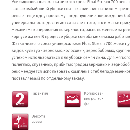
Унифицированная жатка низкого среза Float Stream 700 реша
задач комбайновой уборки сои – скашивание на низком срезе
решает еще одну проблему - недопущение повреждения боб
универсальность достигается за счет того, что в жатке при
механизма копирования поверхности, расположенные на реж
корпусе жатки. В процессе уборки сои оба механизма работ
Жатка низкого среза универсальная Float Stream 700 может 
видов культур - зерновых, колосовых, зернобобовых, крупяны
успехом использоваться для уборки семян льна. Для мягко
полеглых, спутанных, прибитых градом зерновых и зернобо
рекомендуется использовать комплект стеблеподъемников 
поставляемый по отдельному заказу.
Га­ран­тия
Ко­пи­ро­ва­
ние ре­лье­
фа
Вы­со­та
среза