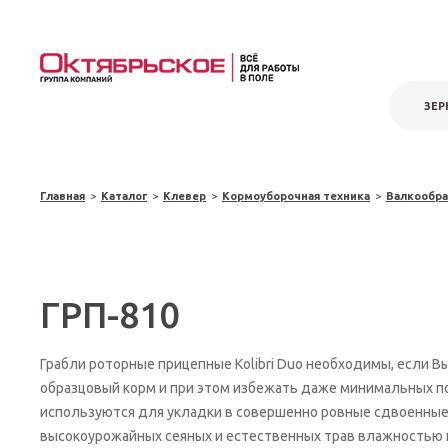
ЗЕР
Главная
>
Каталог
>
Клевер
>
Кормоуборочная техника
>
Валкообра
ГРП-810
Грабли роторные прицепные Kolibri Duo необходимы, если В
образцовый корм и при этом избежать даже минимальных п
используются для укладки в совершенно ровные сдвоенные
высокоурожайных сеяных и естественных трав влажностью 