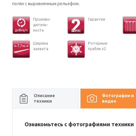
полях с выровненным рельефом.
Про­из­во­
Га­ран­тия
ди­тель­
ность
Ши­ри­на
Ро­тор­ные
за­хва­та
граб­ли x2
Описание
Фотографии и
техники
видео
Ознакомьтесь с фотографиями техники