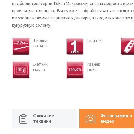
подборщиков серии Tukan Max рассчитаны на скорость и ма
производительность. Вы сможете обрабатывать не только с
и возобновляемые сырьевые культуры, такие, как коноплю и
кукурузную солому.
Ши­ри­на
Га­ран­тия
за­хва­та
Счет­чик
Раз­мер
тюков
тюка
Описание
Фотографии и
техники
видео