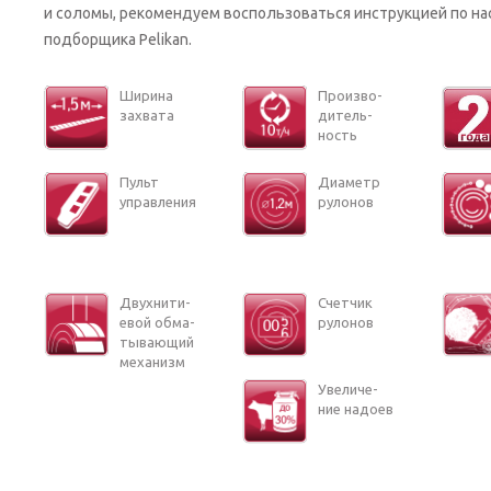
и соломы, рекомендуем воспользоваться инструкцией по на
подборщика Pelikan.
Ши­ри­на
Про­из­во­
за­хва­та
ди­тель­
ность
Пульт
Диа­метр
управ­ле­ния
ру­ло­нов
Двух­ни­ти­
Счет­чик
е­вой об­ма­
ру­ло­нов
ты­ва­ю­щий
ме­ха­низм
Уве­ли­че­
ние на­до­ев