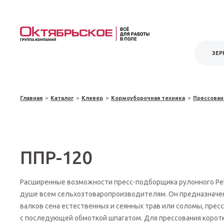
ЗЕР
Главная
>
Каталог
>
Клевер
>
Кормоуборочная техника
>
Прессован
ППР-120
Расширенные возможности пресс-подборщика рулонного Pel
душе всем сельхозтоваропроизводителям. Он предназначе
валков сена естественных и сеянных трав или соломы, пресс
с последующей обмоткой шпагатом. Для прессования корот