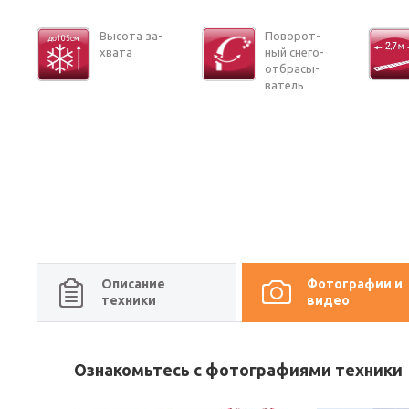
Вы­со­та за­
По­во­рот­
хва­та
ный сне­го­
от­бра­сы­
ва­тель
Описание
Фотографии и
техники
видео
Ознакомьтесь с фотографиями техники