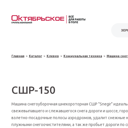
ЗЕР
Главная
>
Каталог
>
Клевер
>
Коммунальная техника
>
Машина снег
СШР-150
Машина снегоуборочная шнекороторная СШР "Snegir" идеаль
свежевыпавшего и слежавшегося снега дороги и шоссе, гор
взлетно-посадочные полосы аэродромов, удалит снежные н
плужными снегоочистителями, а так же пробьет дороги по 